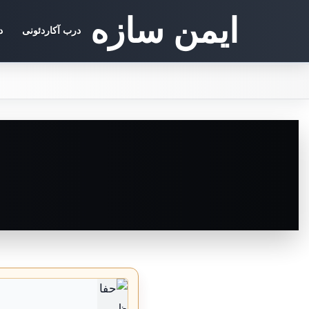
ایمن سازه
درب آکاردئونی
د