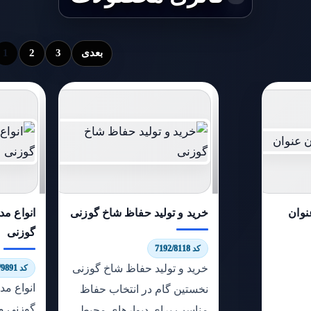
بعدی
3
2
1
وان
خرید و تولید حفاظ شاخ گوزنی
انواع م
گوزنی
کد 7192/8118
خرید و تولید حفاظ شاخ گوزنی
کد 8926/9891
انواع م
نخستین گام در انتخاب حفاظ
گوزنی م
مناسب برای دیوارهای محیط