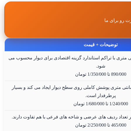
ت رو برای ما
توضیحات + قیمت
خ گوزنی ارتفاع 90 سانتی متری با تراکم استاندارد گزینه اقتصادی برای دیوار محسوب می
شود.
890/000
 تا 
1/350/000
تومان
ظ شاخ گوزنی ارتفاع 120 سانتی متری پوشش کاملی روی سطح دیوار ایجاد می کند و بسیار
پرطرفدار است.
1/240/000
 تا 
1/680/000
تومان
ر تعداد ردیف های عرضی و شاخه های فرعی با هم تفاوت دارند.
465/000
 تا 
2/250/000
تومان