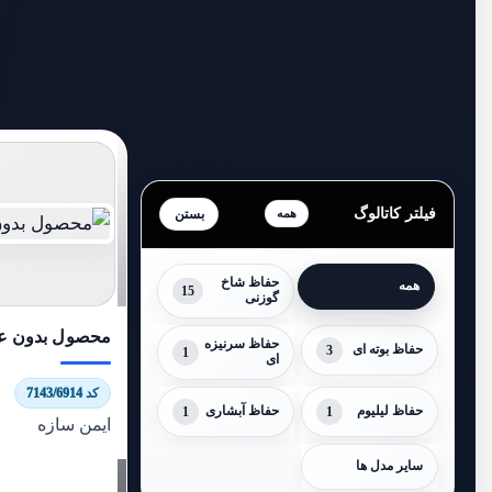
فیلتر کاتالوگ
همه
حفاظ شاخ
همه
15
گوزنی
محصول بدون عن
حفاظ سرنیزه
حفاظ بوته ای
3
1
ای
کد 7143/6914
حفاظ لیلیوم
1
حفاظ آبشاری
1
ایمن سازه
سایر مدل ها