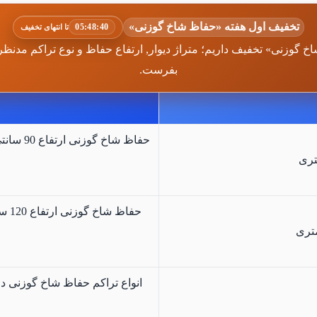
تخفیف اول هفته «حفاظ شاخ گوزنی»
05:48:38
تا انتهای تخفیف
 گوزنی» تخفیف داریم؛ متراژ دیوار, ارتفاع حفاظ و نوع تراکم مدنظر
بفرست.
حفاظ شا
حفا
انواع تراکم حفاظ شاخ گوزنی د