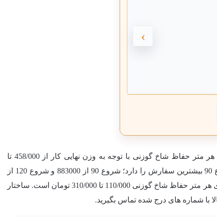
›
اظ شاخ گوزنی با توجه به وزن نهایی کار از 458/000 تا
تومان است؛ با فشرده تر شدن شاخه ها, عدد هر متر بالاتر می رود. نصب جدا از قیمت اصلی حساب می شود و هزینه نصب برای هر متر حفاظ شاخ گوزنی 110/000 تا 310/000 تومان است. ساختار
ا با شماره های درج شده تماس بگیرید.