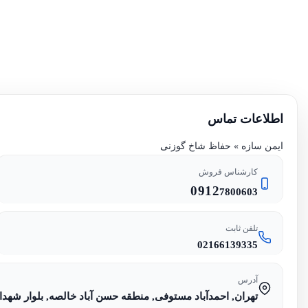
اطلاعات تماس
ایمن سازه » حفاظ شاخ گوزنی
کارشناس فروش
0912
7800603
تلفن ثابت
02166139335
آدرس
تهران, احمدآباد مستوفی, منطقه حسن آباد خالصه, بلوار شهدا, م