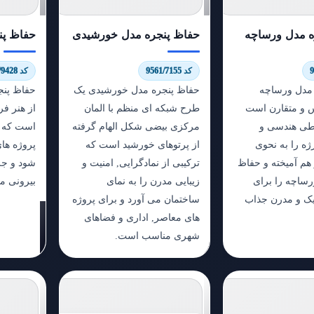
ه مدل ورساچه
حفاظ پنجره مدل خورشیدی
حفاظ پن
کد 9561/7155
کد 8292/9428
مدل ورساچه
حفاظ پنجره مدل خورشیدی یک
حفاظ پنجر
و متقارن است
طرح شبکه ای منظم با المان
از هنر ف
طی هندسی و
مرکزی بیضی شکل الهام گرفته
است که ب
ه را به نحوی
از پرتوهای خورشید است که
پروژه ه
 هم آمیخته و حفاظ
ترکیبی از نمادگرایی, امنیت و
شود و جلو
رساچه را برای
زیبایی مدرن را به نمای
بیرونی م
یک و مدرن جذاب
ساختمان می آورد و برای پروژه
های معاصر, اداری و فضاهای
شهری مناسب است.