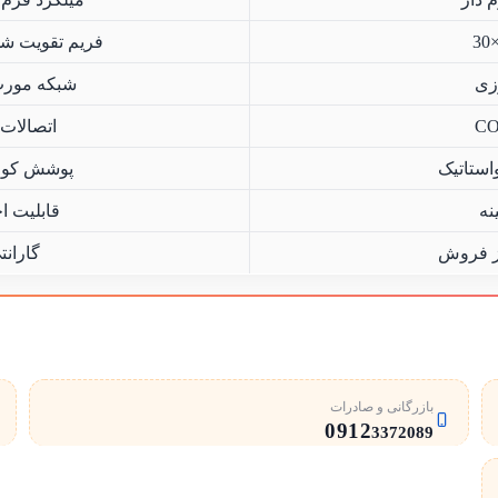
فریم تقویت شده 30×30 یا 40×20 میلی متر برای
زی
شبکه مورب 
اتصالات د
استاتیک
پوشش کوره
نه
قابلیت ا
ز فروش
گارانت
بازرگانی و صادرات
0912
3372089