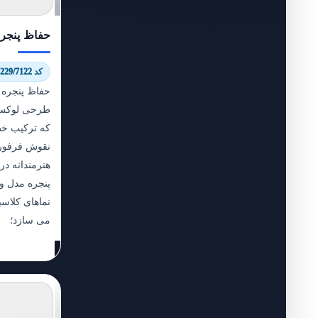
حفاظ پنجر
کد 9229/7122
حفاظ پنجره 
طرحی لوکس 
که ترکیب خ
نقوش فرفورژ
هنرمندانه در
پنجره مدل و
نماهای کلاس
می سازد؛