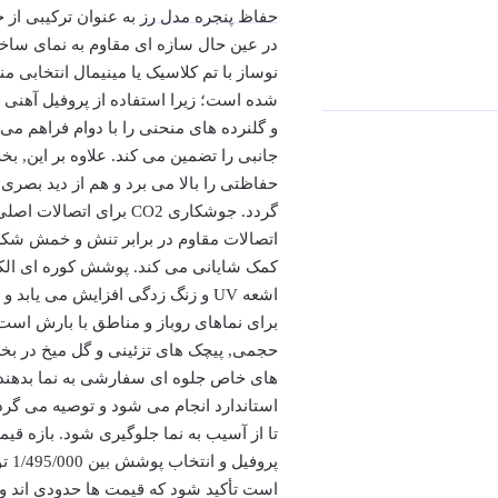
حفاظ پنجره مدل رز
به عنوان ترکیبی از 
در عین حال سازه ای مقاوم به نمای ساخت
نوساز با تم کلاسیک یا مینیمال انتخابی
جانبی را تضمین می کند. علاوه بر این
حفاظتی را بالا می برد و هم از دید بصری 
گردد. جوشکاری CO2 برای
اتصالات مقاوم در برابر تنش و خمش شکل 
کمک شایانی می کند. پوشش کوره ای الک
اشعه UV و زنگ زدگی افزایش می ی
برای نماهای روباز و مناطق با بارش است
حجمی, پیچک های تزئینی و گل میخ در بخش م
های خاص جلوه ای سفارشی به نما بدهند. 
استاندارد انجام می شود و توصیه می گرد
تا از آسیب به نما جلوگیری شود. بازه 
پروفیل و انتخاب پوشش بین
1/495/000
تو
است تأکید شود که قیمت ها حدودی اند و ب