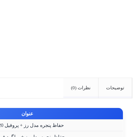
توضیحات
نظرات (0)
عنوان
حفاظ پنجره مدل رز + پروفیل 20×20
حفاظ پنجره مدل رز + میلگرد فرم