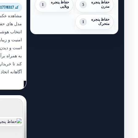
حفاظ پنجره
حفاظ پنجره
1
5
مدرن
ویلایی
کد 9177/8317
مشاهده عکس
حفاظ پنجره
1
مدل های حفا
متحرک
انتخاب هوشم
امنیت و زیبا
است و دیدن 
به همراه بر
کند تا خریدار
آگاهانه اتخاذ 