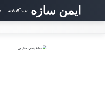
ایمن سازه
درب آکاردئونی
د