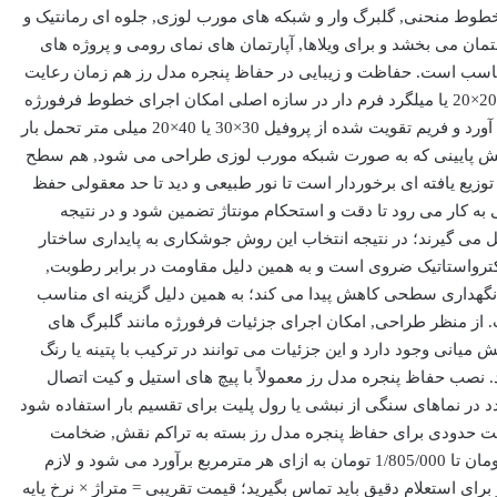
خطوط منحنی, گلبرگ وار و شبکه های مورب لوزی, جلوه ای رمانتیک و
مان می بخشد و برای ویلاها, آپارتمان های نمای رومی و پروژه های
 مناسب است. حفاظت و زیبایی در حفاظ پنجره مدل رز هم زمان رعایت
شده است؛ زیرا استفاده از پروفیل آهنی 20×20 یا میلگرد فرم دار در سازه اصلی امکان اجرای خطوط فرفورژه
و گلنرده های منحنی را با دوام فراهم می آورد و فریم تقویت شده از پروفیل 30×30 یا 40×20 میلی متر تحمل بار
, بخش پایینی که به صورت شبکه مورب لوزی طراحی می شود, هم سطح
توزیع یافته ای برخوردار است تا نور طبیعی و دید تا حد معقولی حفظ
 اتصالات اصلی به کار می رود تا دقت و استحکام مونتاژ تضمین شود و در نتیجه
می گیرند؛ در نتیجه انتخاب این روش جوشکاری به پایداری ساختار
ترواستاتیک ضروی است و به همین دلیل مقاومت در برابر رطوبت,
ابد و نگهداری سطحی کاهش پیدا می کند؛ به همین دلیل گزینه ای مناسب
. از منظر طراحی, امکان اجرای جزئیات فرفورژه مانند گلبرگ های
یانی وجود دارد و این جزئیات می توانند در ترکیب با پتینه یا رنگ
نصب حفاظ پنجره مدل رز معمولاً با پیچ های استیل و کیت اتصال
د در نماهای سنگی از نبشی یا رول پلیت برای تقسیم بار استفاده شود
قیمت حدودی برای حفاظ پنجره مدل رز بسته به تراکم نقش, ضخامت
مان تا
1/805/000
تومان به ازای هر مترمربع برآورد می شود و لازم
رای استعلام دقیق باید تماس بگیرید؛ قیمت تقریبی = متراژ × نرخ پایه