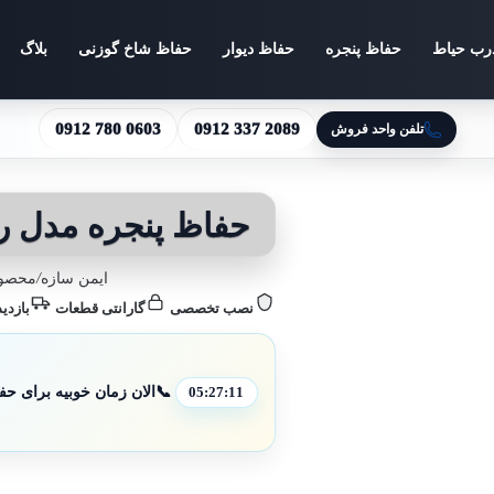
رب حیاط
حفاظ پنجره
حفاظ دیوار
حفاظ شاخ گوزنی
بلاگ
0912 780 0603
0912 337 2089
تلفن واحد فروش
حفاظ پنجره مدل ر
ایمن سازه
/
محصول
نصب تخصصی
گارانتی قطعات
بازدید
📞
الان زمان خوبیه برای حف
05:27:09