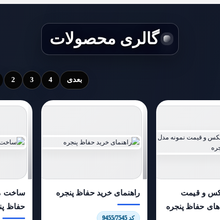
گالری محصولات
بعدی
4
3
2
س و قیمت
راهنمای خرید حفاظ پنجره
ساخت مد
های حفاظ پنجره
حفاظ پن
کد 9455/7545