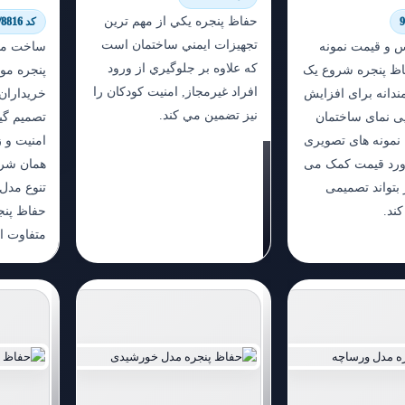
حفاظ پنجره يكي از مهم ترين
کد 6174/8816
تجهيزات ايمني ساختمان است
 و قیمت نمونه
ساخت مدل
كه علاوه بر جلوگيري از ورود
ظ پنجره شروع یک
پنجره مو
افراد غيرمجاز, امنيت كودكان را
ندانه برای افزایش
خریداران 
نيز تضمين مي كند.
یی نمای ساختمان
تصمیم گی
نمونه های تصویری
امنیت و ز
آورد قیمت کمک می
همان شرو
 بتواند تصمیمی
تنوع مدل 
کند.
حفاظ پنج
متفاوت 