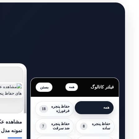
فیلتر کاتالوگ
همه
حفاظ پنجره
همه
18
فرفورژه
مشاهده عک
حفاظ پنجره
حفاظ پنجره
7
8
ساده
ضد سرقت
نمونه مدل 