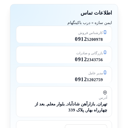
اطلاعات تماس
ایمن سازه » درب باکینگهام
کارشناس فروش
0912
5200978
بازرگانی و صادرات
0912
2343756
مدیر عامل
0912
1202759
آدرس
تهران, بازارآهن شادآباد, بلوار معلم, بعد از
چهارراه بهار, پلاک 339