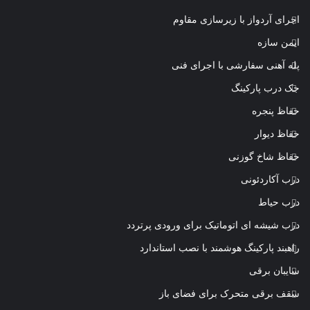
اجرای آردواز با زیرسازی مقاوم
ایمن سازه
پله آهنی سفارشی با اجرای فنی
جک درب پارکینگ
حفاظ پنجره
حفاظ دیوار
حفاظ شاخ گوزنی
درب آکاردئونی
درب حیاط
درب شیشه ای اتوماتیک برای ورودی پرتردد
راهبند پارکینگ هوشمند با نصب استاندارد
سایبان برقی
سقف برقی متحرک برای فضای باز