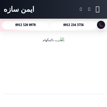
ایمن سازه
منو
جستجو برای
تغییر پوسته
0912 520 0978
0912 234 3756