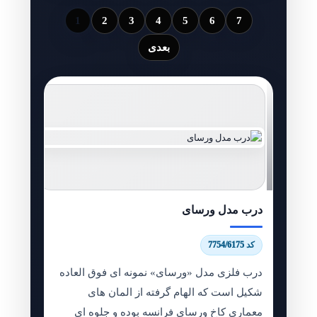
1
2
3
4
5
6
7
بعدی
درب مدل ورسای
کد 7754/6175
درب فلزی مدل «ورسای» نمونه ای فوق العاده
شکیل است که الهام گرفته از المان های
معماری کاخ ورسای فرانسه بوده و جلوه ای