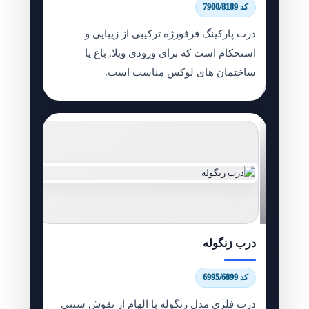
کد 7900/8189
درب پارکینگ فرفورژه ترکیبی از زیبایی و
استحکام است که برای ورودی ویلا, باغ یا
ساختمان های لوکس مناسب است.
درب زنگوله
کد 6995/6899
درب فلزی مدل زنگوله با الهام از نقوش سنتی