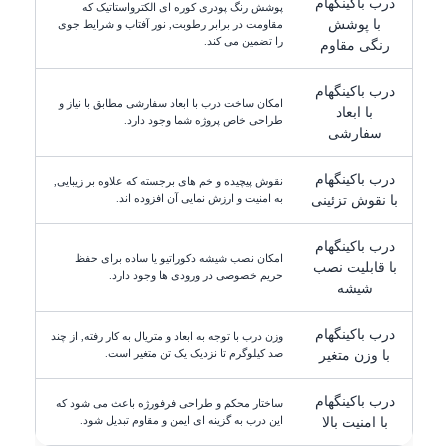
درب باکینگهام
پوشش رنگ پودری کوره ای الکترواستاتیک که
با پوشش
مقاومت در برابر رطوبت, نور آفتاب و شرایط جوی
را تضمین می کند.
رنگی مقاوم
درب باکینگهام
امکان ساخت درب با ابعاد سفارشی مطابق با نیاز و
با ابعاد
طراحی خاص پروژه شما وجود دارد.
سفارشی
درب باکینگهام
نقوش پیچیده و خم های برجسته که علاوه بر زیبایی,
به امنیت و ارزش نمایی آن افزوده اند.
با نقوش تزئینی
درب باکینگهام
امکان نصب شیشه دکوراتیو یا ساده برای حفظ
با قابلیت نصب
حریم خصوصی در ورودی ها وجود دارد.
شیشه
درب باکینگهام
وزن درب با توجه به ابعاد و متریال به کار رفته, از چند
صد کیلوگرم تا نزدیک یک تن متغیر است.
با وزن متغیر
درب باکینگهام
ساختار محکم و طراحی فرفورژه باعث می شود که
این درب به گزینه ای ایمن و مقاوم تبدیل شود.
با امنیت بالا