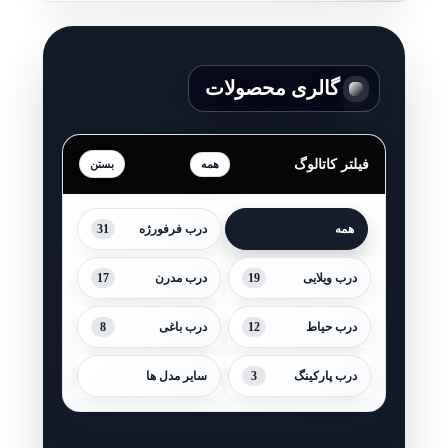
گالری محصولات
فیلتر کاتالوگ
همه
31
همه
درب فرفورژه
17
19
درب ویلایی
درب مدرن
8
12
درب حیاط
درب باغی
3
درب پارکینگ
سایر مدل ها