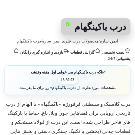
درب باکینگهام
ایمن سازه
/
محصولات درب فلزی ایمن سازه
/
درب باکینگهام
نصب تخصصی
گارانتی قطعات
بازدید و اندازه گیری رایگان
پشتیبانی 24/7
✅
اگه درب باکینگهام می خوای, اول هفته وقتشه.
18:30:01
مشخصات موردنظرت از «درب باکینگهام» رو برای ما بفرست.
درب کلاسیک و سلطنتی فرفورژه «باکینگهام» با الهام از درب
تاریخی اروپایی برای فضاهایی چون ویلا, باغ, حیاط یا پارکینگ
های فاخر طراحی شده است. این درب از فولاد مستحکم و
قطعات چدنی (بخشی با تکنیک چلنگری دستی و بخش هایی