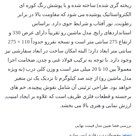
ریخته گری شده) ساخته شده و با پوشش رنگ کوره ای
الکترواستاتیک پوشیده می شود که مقاومت بالا در برابر
رطوبت, نور آفتاب و شرایط جوی دارد. براساس
استانداردهای رایج, مدل ماشین رو تقریباً دارای عرض 330 و
ارتفاع 275 سانتی متر است و نسخه نفررو حدوداً 110 × 275
سانتی متر ابعاد دارد؛ البته امکان ساخت در ابعاد سفارشی نیز
وجود دارد. با توجه به ترکیب فولاد غنی و چدن, ضخامت اجزا
معمولاً بین 10 تا 20 میلی متر است و وزن کلی درب (به ویژه
مدل ماشین رو) از چند صد کیلوگرم تا نزدیک یک تن متغیر
خواهد بود. طراحی تزئینی آن شامل نقوش پیچیده, خم های
برجسته و قطعات فلزی ظریف است که علاوه بر
ایجاد امنیت
,
ارزش نمایی و هنری بالا می بخشد.
بررسی فضا
تعیین مدل
قیمت نهایی
دسته:
محصولات درب فلزی ایمن سازه