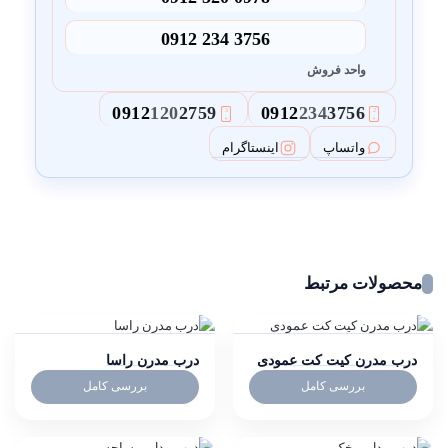
0912 234 3756
واحد فروش
0912
120
2759
0912
234
3756
3
2
واتساپ
اینستاگرام
محصولات مرتبط
درب مدرن کیت کت عمودی
درب مدرن راسا
بررسی کامل
بررسی کامل