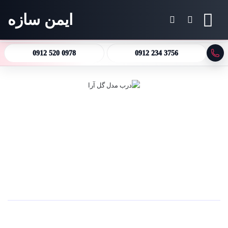
ایمن سازه
منو
جستجو برای
تغییر پوسته
0912 520 0978
0912 234 3756