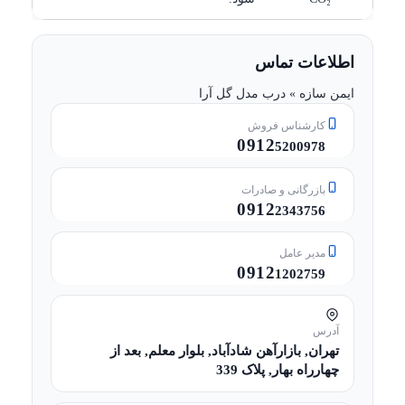
اطلاعات تماس
ایمن سازه » درب مدل گل آرا
کارشناس فروش
0912
5200978
بازرگانی و صادرات
0912
2343756
مدیر عامل
0912
1202759
آدرس
تهران, بازارآهن شادآباد, بلوار معلم, بعد از
چهارراه بهار, پلاک 339