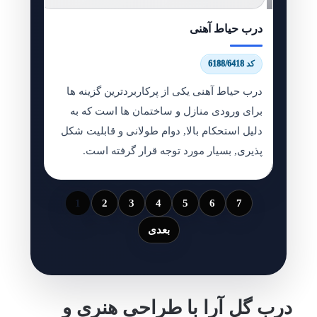
درب حیاط آهنی
کد 6188/6418
درب حیاط آهنی یکی از پرکاربردترین گزینه ها
برای ورودی منازل و ساختمان ها است که به
دلیل استحکام بالا, دوام طولانی و قابلیت شکل
پذیری, بسیار مورد توجه قرار گرفته است.
1
2
3
4
5
6
7
بعدی
درب گل آرا با طراحی هنری و