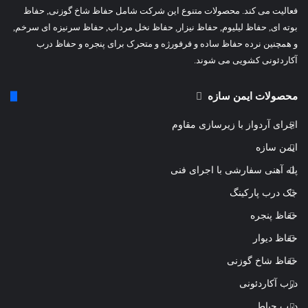
فعالیت می کند. محصولات متنوع این شرکت شامل حفاظ شاخ گوزنی, حفاظ
بوته ای, حفاظ لیلیوم, حفاظ نیزار, حفاظ نخل مرداب, حفاظ سرنیزه ای سرخم,
و همچنین نرده حفاظ ساده و فرفورژه و متحرک برای پنجره و حفاظ درب
آکاردئونی کشویی می شوند.
محصولات ایمن سازه
اجرای آردواز با زیرسازی مقاوم
ایمن سازه
پله آهنی سفارشی با اجرای فنی
جک درب پارکینگ
حفاظ پنجره
حفاظ دیوار
حفاظ شاخ گوزنی
درب آکاردئونی
درب حیاط