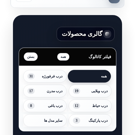
گالری محصولات
فیلتر کاتالوگ
همه
31
همه
درب فرفورژه
17
19
درب ویلایی
درب مدرن
8
12
درب حیاط
درب باغی
3
درب پارکینگ
سایر مدل ها