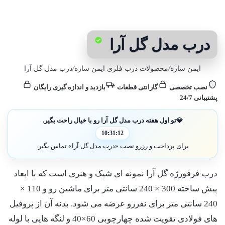
درب مدل گل آرا
ایمن سازه
/
محصولات درب فلزی ایمن سازه
/
درب مدل گل آرا
نصب تخصصی
گارانتی قطعات
بازدید و اندازه گیری رایگان
پشتیبانی 24/7
💎
تو اول هفته درب مدل گل آرا رو با خیال راحت بگیر.
10:31:11
برای پرداخت و رزرو نصب «درب مدل گل آرا» تماس بگیر.
درب فرفورژه
گل آرا نمونه ای شیک و هنری است که با ابعاد
پیش ساخته 300 × 240 سانتی متر برای ماشین رو و 110 ×
240 سانتی متر برای نفررو عرضه می شود. بدنه آن از پروفیل
های فولادی تقویت شده چهارچوبی 60×40 و لنگه هایی با لوله