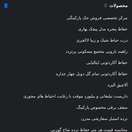
محصولات
مرکز تخصصی فروش جک پارکینگی
حفاظ پنجره مدل پیچک بهاری
درب حیاط شیک و زیبا لاکچری
راهبند بازویی مجتمع مسکونی پرتردد
حفاظ آکاردئونی ایتالیایی
حفاظ آکاردئونی تمام گل دوبل چهار جداره
آلاچیق الیزه
داربست تبلیغاتی و بیلبورد موقت با رعایت احتیاط های مجوزی
سقف برقی مخصوص پارکینگ
نرده استیل سفارشی مدرن
محاسبه قیمت هر متر حفاظ نرده شاخ گوزنی