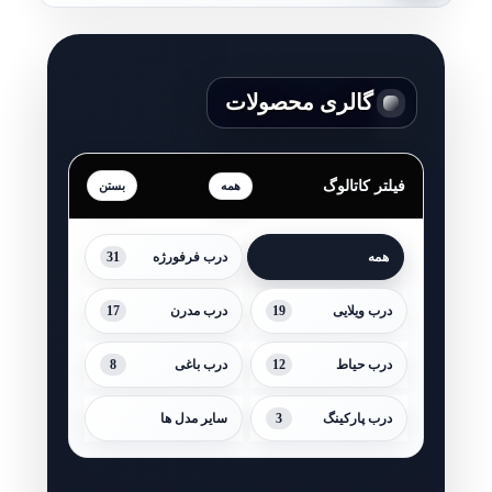
گالری محصولات
فیلتر کاتالوگ
همه
31
همه
درب فرفورژه
17
19
درب ویلایی
درب مدرن
8
12
درب حیاط
درب باغی
3
درب پارکینگ
سایر مدل ها