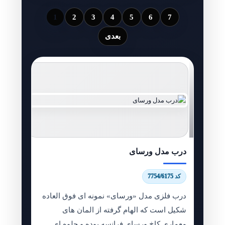
1
2
3
4
5
6
7
بعدی
درب مدل ورسای
کد 7754/6175
درب فلزی مدل «ورسای» نمونه ای فوق العاده
شکیل است که الهام گرفته از المان های
معماری کاخ ورسای فرانسه بوده و جلوه ای