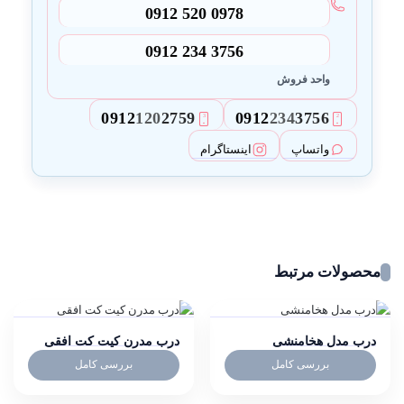
0912 520 0978
0912 234 3756
واحد فروش
0912
120
2759
0912
234
3756
3
2
واتساپ
اینستاگرام
محصولات مرتبط
درب مدل هخامنشی
درب مدرن کیت کت افقی
بررسی کامل
بررسی کامل