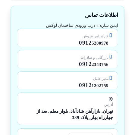
اطلاعات تماس
ایمن سازه » درب ورودی ساختمان لوکس
کارشناس فروش
0912
5200978
بازرگانی و صادرات
0912
2343756
مدیر عامل
0912
1202759
آدرس
تهران, بازارآهن شادآباد, بلوار معلم, بعد از
چهارراه بهار, پلاک 339