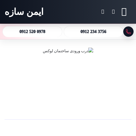
ایمن سازه
منو
جستجو برای
تغییر پوسته
0912 520 0978
0912 234 3756