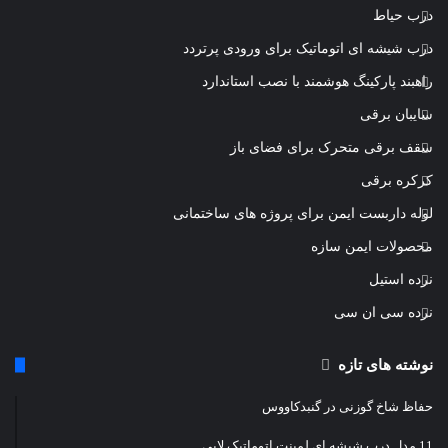
درب حیاط
درب شیشه ای اتوماتیک برای ورودی پرتردد
راهبند پارکینگ هوشمند با نصب استاندارد
سایبان برقی
سقف برقی متحرک برای فضای باز
کرکره برقی
لوله داربست ایمن برای پروژه های ساختمانی
محصولات ایمن سازه
نرده استیل
نرده سی ان سی
نوشته های تازه
حفاظ شاخ گوزنی در گنبدکاووس
11 مدل درب شیشه ای لمینت اتوماتیک لابی