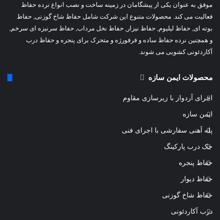
موفق به عنوان یکی از پیشگامان در زمینه ساخت و نصب انواع نرده حفاظ
فعالیت می کند. محصولات متنوع این شرکت شامل حفاظ شاخ گوزنی, حفاظ
بوته ای, حفاظ لیلیوم, حفاظ نیزار, حفاظ نخل مرداب, حفاظ سرنیزه ای سرخم,
و همچنین نرده حفاظ ساده و فرفورژه و متحرک برای پنجره و حفاظ درب
آکاردئونی کشویی می شوند.
محصولات ایمن سازه
اجرای آردواز با زیرسازی مقاوم
ایمن سازه
پله آهنی سفارشی با اجرای فنی
جک درب پارکینگ
حفاظ پنجره
حفاظ دیوار
حفاظ شاخ گوزنی
درب آکاردئونی