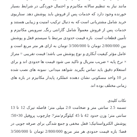
مانند نیاز به تنظیم سالانه مکانیزم و احتمال خوردگی در شرایط بسیار
خورنده وجود دارد که خدمات پس از فروش باید پوشش دهد. سناریوی
خرید شامل مشتریانی است که به دنبال ترکیب امنیت و زیبایی هستند و
خدمات پس از فروش معمولاً شامل گارانتی رنگ, سرویس مکانیزم و
تأمین قطعات است. بازه قیمت حدودی مرتبط با سیستم قفل و پوشش
بین
2/800/000
تومان تا
3/500/000
تومان به ازای هر متر مربع است و
عامل مؤثر کیفیت آبکاری و نوع پوشش می باشد؛ قیمت تقریبی = متراژ
× نرخ پایه × ضریب متریال و تاکید می شود قیمت ها حدودی اند و برای
استعلام دقیق باید تماس بگیرید. شواهد میدانی: نمونه های نصب شده
در 10 واحد مسکونی نشان دهنده عملکرد پایدار مکانیزم در بازه های
زمانی مختلف بوده اند.
نکات کلیدی
تسمه 2.5 سانتی متر و ضخامت 2.0 میلی متر؛ فاصله تیرک 12 تا 13
سانتی متر؛ وزن حدود 42 تا 45 کیلوگرم/متر²؛ چارچوب پروفیل 30×50؛
پوشش الکترواستاتیک؛ قفل مخفی و جمع شدگی برای صرفه جویی در
فضا؛ بازه قیمت حدودی هر متر مربع
2/800/000
تومان تا
3/500/000