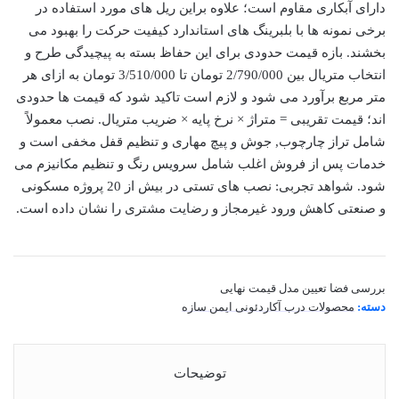
دارای آبکاری مقاوم است؛ علاوه براین ریل های مورد استفاده در
برخی نمونه ها با بلبرینگ های استاندارد کیفیت حرکت را بهبود می
بخشند. بازه قیمت حدودی برای این حفاظ بسته به پیچیدگی طرح و
انتخاب متریال بین
2/790/000
تومان تا
3/510/000
تومان به ازای هر
متر مربع برآورد می شود و لازم است تاکید شود که قیمت ها حدودی
اند؛ قیمت تقریبی = متراژ × نرخ پایه × ضریب متریال. نصب معمولاً
شامل تراز چارچوب, جوش و پیچ مهاری و تنظیم قفل مخفی است و
خدمات پس از فروش اغلب شامل سرویس رنگ و تنظیم مکانیزم می
شود. شواهد تجربی: نصب های تستی در بیش از 20 پروژه مسکونی
و صنعتی کاهش ورود غیرمجاز و رضایت مشتری را نشان داده است.
بررسی فضا
تعیین مدل
قیمت نهایی
دسته:
محصولات درب آکاردئونی ایمن سازه
توضیحات