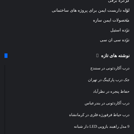
کرکره برقی
لوله داربست ایمن برای پروژه های ساختمانی
محصولات ایمن سازه
نرده استیل
نرده سی ان سی
نوشته های تازه
درب آکاردئونی در سنندج
جک درب پارکینگ در تهران
حفاظ پنجره در نظرآباد
درب آکاردئونی در بندرعباس
درب حیاط فرفورژه فلزی در کرمانشاه
9 مدل راهبند بازویی LED دار شبانه