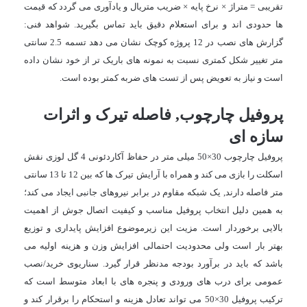
تقریبی = متراژ × نرخ پایه × ضریب متریال و یادآوری می گردد که قیمت
ها حدودی اند و برای استعلام دقیق باید تماس بگیرید. شواهد فنی:
گزارش های نصب در 12 پروژه کوچک نشان می دهد تسمه 2.5 سانتی
متر تغییر شکل کمتری نسبت به نمونه های باریک تر از خود نشان داده
است و نیاز به تعویض پس از تست های ضربه کمتر بوده است.
پروفیل چارچوب, فاصله تیرک و اثرات
سازه ای
پروفیل چارچوب 30×50 میلی متر در حفاظ آکاردئونی 4 گل لوزی نقش
اسکلت را بازی می کند و همراه با آرایش تیرک ها که بین 12 تا 13 سانتی
متر فاصله دارند, یک شبکه مقاوم در برابر نیروهای جانبی ایجاد می کند؛
به همین دلیل انتخاب پروفیل مناسب و کیفیت اتصال جوش از اهمیت
بالایی برخوردار است. مزیت این زیرموضوع افزایش پایداری و توزیع
بهتر بار است ولی محدودیت احتمالی افزایش وزن و هزینه اولیه می
باشد که باید در برآورد بودجه مدنظر قرار گیرد. سناریوی خرید/نصب
عمومی برای درب های ورودی و پنجره های با ابعاد متوسط است که
ترکیب پروفیل 30×50 می تواند تعادل هزینه و استحکام را برقرار کند و