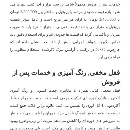
خدمات پس از فروش معمولاً شامل بررسی تراز و آچارکشی پیچ ها می
شود. بازه قیمت حدودی مرتبط با پروفیل و ساختار بین
2/800/000
تومان
تا
3/450/000
تومان به ازای هر متر مربع است و عامل مؤثر کیفیت
پروفیل و متراژ می باشد؛ قیمت تقریبی = متراژ × نرخ پایه × ضریب
متریال و تأکید می گردد که قیمت ها حدودی اند و برای استعلام دقیق باید
تماس بگیرید. شواهد اجرایی: بیش از 15 نصب نشان داده اند که
چارچوب 30×50 در ترکیب با آرایش تیرک ذکرشده استحکام مطلوب را
فراهم می آورد.
قفل مخفی, رنگ آمیزی و خدمات پس از
فروش
قفل مخفی کتابی همراه با مکانیزم چفت کشویی و رنگ آمیزی
الکترواستاتیک کوره ای ترکیب مهمی است که امنیت و دوام حفاظ
آکاردئونی 4 گل لوزی را تضمین می کند؛ علاوه براین قلاب جمع کننده
تسمه و تنظیم صحیح بلبرینگ یا ریل حرکت روان را تأمین می کند و نیاز
به سرویس های دوره ای را کاهش می دهد. مزیت این زیرموضوع بهبود
ظاهر, افزایش امنیت و کاهش نگهداری مکرر است ولی محدودیت هایی