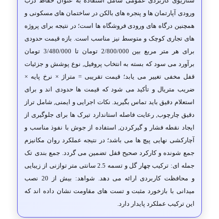
سناریوی کاربردی عمومی شامل استفاده به عنوان حفاظ درب
ورودی آپارتمان ها و پنجره های بالکن در ساختمان های مسکونی و
همچنین درگاه های ورودی فروشگاه ها است؛ در نتیجه برای پروژه
های تجاری کوچک و متوسط نیز مناسب است. بازه قیمت حدودی
برای هر متر مربع بین
2/800/000
تومان تا
3/480/000
تومان
برآورد می سود که بسته به انتخاب پروفیل, نوع پوشش و جزئیات
قفل مخفی تغییر می یابد؛ قیمت تقریبی = متراژ × نرخ پایه ×
ضریب متریال و تأکید می شود که قیمت ها حدودی اند و برای
استعلام دقیق باید تماس بگیرید. نکات اجرایی و ایمنی, شامل تراز
دقیق چارچوب, رعایت فاصله استاندارد تیرک ها برای جلوگیری از
ایجاد نقطه فشار و گیرکردن, استفاده از جوش با نفوذ مناسب و
آچارکشی نهایی پیچ ها می باشد؛ در نتیجه عملکرد روان مکانیزم
جمع شونده و کارکرد صحیح قفل تضمین می گردد. جمع بندی تک
جمله ای: ترکیب چهار گل و تسمه 2.5 سانتی متر توازنی از زیبایی
و محافظت کاربردی ارائه می دهد. شواهد: بیش از 20 نصب
میدانی با بازخورد مثبت و تست های مقاومت نشان داده اند که
این ترکیب عملکرد پایدار دارد.