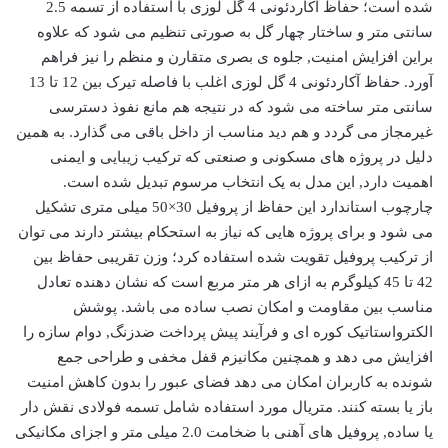
شده است؛ حفاظ آکاردئونی 4 گل لوزی با استفاده از تسمه 2.5
سانتی متر و ساختار چهار گل به صورتی تنظیم می شود که علاوه
براین افزایش امنیت, جلوه ی بصری متقارن و منظم را نیز فراهم
آورد. حفاظ آکاردئونی 4 گل لوزی اغلب با فاصله تیرک بین 12 تا 13
سانتی متر ساخته می شود که در نتیجه هم مانع نفوذ دسترسی
غیرمجاز می گردد و هم دید مناسب از داخل باقی می گذارد. به همین
دلیل در پروژه های مسکونی و صنعتی که ترکیب زیبایی و ایمنی
اهمیت دارد, این مدل به یک انتخاب مرسوم تبدیل شده است.
چارچوب استاندارد این حفاظ از پروفیل 30×50 میلی متری تشکیل
می شود و برای پروژه هایی که نیاز به استحکام بیشتر دارند می توان
از ترکیب پروفیل تقویت شده استفاده کرد؛ وزن تقریبی حفاظ بین
42 تا 45 کیلوگرم به ازای هر متر مربع است که نشان دهنده تعادل
مناسب بین مقاومت و امکان نصب ساده می باشد. پوشش
الکترواستاتیک کوره ای و فرآیند پیش پرداخت ضدزنگ, دوام سازه را
افزایش می دهد و همچنین مکانیزم قفل مخفی و طراحی جمع
شونده به کاربران امکان می دهد فضای عبور را بدون کاهش امنیت
باز یا بسته کنند. متریال مورد استفاده شامل تسمه فولادی نقش دار
یا ساده, پروفیل های آهنی با ضخامت 2.0 میلی متر و اجزای مکانیکی