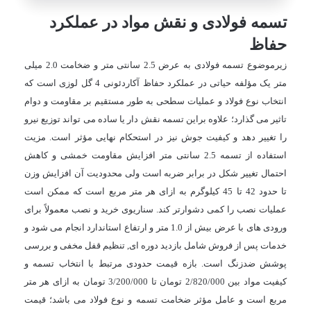
تسمه فولادی و نقش مواد در عملکرد
حفاظ
زیرموضوع تسمه فولادی به عرض 2.5 سانتی متر و ضخامت 2.0 میلی
متر یک مؤلفه حیاتی در عملکرد حفاظ آکاردئونی 4 گل لوزی است که
انتخاب نوع فولاد و عملیات سطحی به طور مستقیم بر مقاومت و دوام
تاثیر می گذارد؛ علاوه براین تسمه نقش دار یا ساده می تواند توزیع نیرو
را تغییر دهد و کیفیت جوش نیز در استحکام نهایی مؤثر است. مزیت
استفاده از تسمه 2.5 سانتی متر افزایش مقاومت خمشی و کاهش
احتمال تغییر شکل در برابر ضربه است ولی محدودیت آن افزایش وزن
تا حدود 42 تا 45 کیلوگرم به ازای هر متر مربع است که ممکن است
عملیات نصب را کمی دشوارتر کند. سناریوی خرید و نصب معمولاً برای
ورودی های با عرض بیش از 1.0 متر و ارتفاع استاندارد انجام می شود و
خدمات پس از فروش شامل بازدید دوره ای, تنظیم قفل مخفی و بررسی
پوشش ضدزنگ است. بازه قیمت حدودی مرتبط با انتخاب تسمه و
کیفیت مواد بین
2/820/000
تومان تا
3/200/000
تومان به ازای هر متر
مربع است و عامل مؤثر ضخامت تسمه و نوع فولاد می باشد؛ قیمت