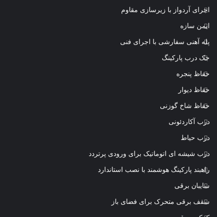
اجرای آردواز با زیرسازی مقاوم
ایمن سازه
پله آهنی سفارشی با اجرای فنی
جک درب پارکینگ
حفاظ پنجره
حفاظ دیوار
حفاظ شاخ گوزنی
درب آکاردئونی
درب حیاط
درب شیشه ای اتوماتیک برای ورودی پرتردد
راهبند پارکینگ هوشمند با نصب استاندارد
سایبان برقی
سقف برقی متحرک برای فضای باز