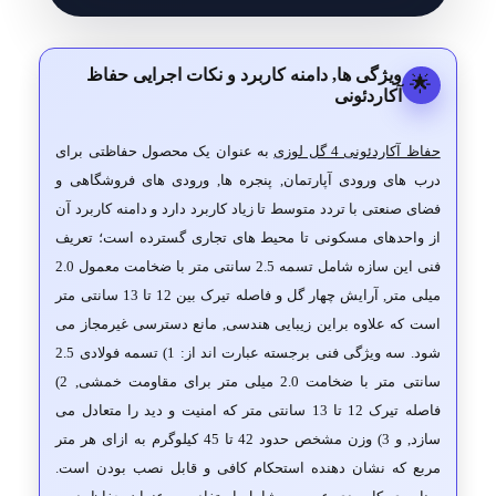
ویژگی ها, دامنه کاربرد و نکات اجرایی حفاظ
🌟
آکاردئونی
حفاظ آکاردئونی 4 گل لوزی
به عنوان یک محصول حفاظتی برای
درب های ورودی آپارتمان, پنجره ها, ورودی های فروشگاهی و
فضای صنعتی با تردد متوسط تا زیاد کاربرد دارد و دامنه کاربرد آن
از واحدهای مسکونی تا محیط های تجاری گسترده است؛ تعریف
فنی این سازه شامل تسمه 2.5 سانتی متر با ضخامت معمول 2.0
میلی متر, آرایش چهار گل و فاصله تیرک بین 12 تا 13 سانتی متر
است که علاوه براین زیبایی هندسی, مانع دسترسی غیرمجاز می
شود. سه ویژگی فنی برجسته عبارت اند از: 1) تسمه فولادی 2.5
سانتی متر با ضخامت 2.0 میلی متر برای مقاومت خمشی, 2)
فاصله تیرک 12 تا 13 سانتی متر که امنیت و دید را متعادل می
سازد, و 3) وزن مشخص حدود 42 تا 45 کیلوگرم به ازای هر متر
مربع که نشان دهنده استحکام کافی و قابل نصب بودن است.