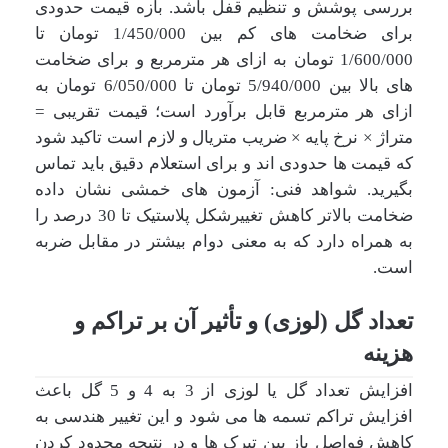
بررسی پوشش و تنظیم قفل باشد. بازه قیمت حدودی
برای ضخامت های کم بین
1/450/000
تومان تا
1/600/000
تومان به ازای هر مترمربع و برای ضخامت
های بالا بین
5/940/000
تومان تا
6/050/000
تومان به
ازای هر مترمربع قابل برآورد است؛ قیمت تقریبی =
متراژ × نرخ پایه × ضریب متریال و لازم است تاکید شود
که قیمت ها حدودی اند و برای استعلام دقیق باید تماس
بگیرید. شواهد فنی: آزمون های خمشی نشان داده
ضخامت بالاتر کاهش تغییرشکل پلاستیک تا 30 درصد را
به همراه دارد که به معنی دوام بیشتر در مقابل ضربه
است.
تعداد گل (لوزی) و تأثیر آن بر تراکم و
هزینه
افزایش تعداد گل یا لوزی از 3 به 4 و 5 گل باعث
افزایش تراکم تسمه ها می شود و این تغییر هندسی به
کاهش فواصل باز بین تیرک ها و در نتیجه محدود کردن