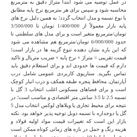
در عمل توصیه می شود ابتدا متراژ دقیق به مترمربع
محاسبه شود و سپس برای هر مترمربع نرخ پایه مطابق
با نوع تسمه و مدل انتخاب گردد؛ به همین دلیل نرخ های
پایه بازار معمولاً از
1/400/000
تومان تا
3/500/000
تومان/مترمربع متغیر است و برای مدل های سلطنتی تا
حدود
6/000/000
تومان/مترمربع هم مشاهده می شود
که این بازه نشان دهنده تنوع گزینه ها در بازار است؛
قیمت تقریبی = متراژ × نرخ پایه × ضریب متریال و تاکید
دارم که قیمت ها حدودی اند و برای استعلام دقیق باید
تماس بگیرید. سناریوی کاربردی عمومی شامل درب
آپارتمان, محافظ پنجره طبقه همکف و درب انبار کوچک
است و برای فضاهای مسکونی اغلب انتخاب 3 گل با
تسمه 2.5 تا 3.5 سانتی متر اقتصادی و مناسب است؛ در
نتیجه برای محیط تجاری یا ویلاهای لوکس انتخاب مدل 5
گل یا دوجداره با تسمه دوبل توجیه پذیر خواهد بود. نکته
بازار این است که تغییرات قیمت مواد اولیه فولاد و
هزینه رنگ و حمل در بازه های زمانی کوتاه ممکن است