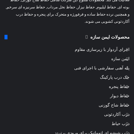
بوته ای, حفاظ لیلیوم, حفاظ نیزار, حفاظ نخل مرداب, حفاظ سرنیزه ای سرخم,
و همچنین نرده حفاظ ساده و فرفورژه و متحرک برای پنجره و حفاظ درب
آکاردئونی کشویی می شوند.
محصولات ایمن سازه
اجرای آردواز با زیرسازی مقاوم
ایمن سازه
پله آهنی سفارشی با اجرای فنی
جک درب پارکینگ
حفاظ پنجره
حفاظ دیوار
حفاظ شاخ گوزنی
درب آکاردئونی
درب حیاط
درب شیشه ای اتوماتیک برای ورودی پرتردد