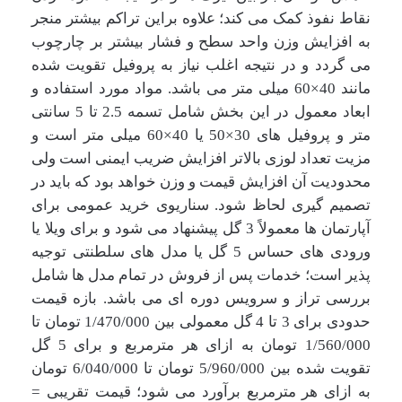
نقاط نفوذ کمک می کند؛ علاوه براین تراکم بیشتر منجر
به افزایش وزن واحد سطح و فشار بیشتر بر چارچوب
می گردد و در نتیجه اغلب نیاز به پروفیل تقویت شده
مانند 40×60 میلی متر می باشد. مواد مورد استفاده و
ابعاد معمول در این بخش شامل تسمه 2.5 تا 5 سانتی
متر و پروفیل های 30×50 یا 40×60 میلی متر است و
مزیت تعداد لوزی بالاتر افزایش ضریب ایمنی است ولی
محدودیت آن افزایش قیمت و وزن خواهد بود که باید در
تصمیم گیری لحاظ شود. سناریوی خرید عمومی برای
آپارتمان ها معمولاً 3 گل پیشنهاد می شود و برای ویلا یا
ورودی های حساس 5 گل یا مدل های سلطنتی توجیه
پذیر است؛ خدمات پس از فروش در تمام مدل ها شامل
بررسی تراز و سرویس دوره ای می باشد. بازه قیمت
حدودی برای 3 تا 4 گل معمولی بین
1/470/000
تومان تا
1/560/000
تومان به ازای هر مترمربع و برای 5 گل
تقویت شده بین
5/960/000
تومان تا
6/040/000
تومان
به ازای هر مترمربع برآورد می شود؛ قیمت تقریبی =