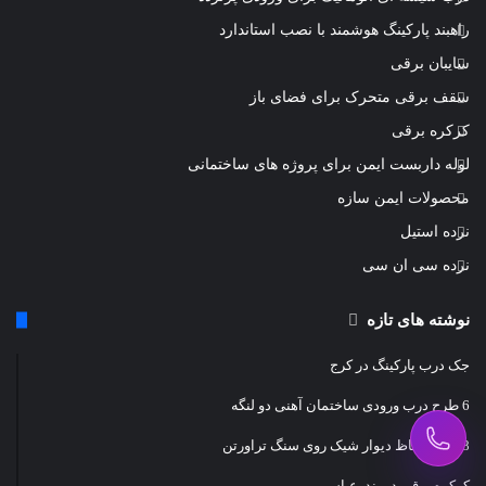
راهبند پارکینگ هوشمند با نصب استاندارد
سایبان برقی
سقف برقی متحرک برای فضای باز
کرکره برقی
لوله داربست ایمن برای پروژه های ساختمانی
محصولات ایمن سازه
نرده استیل
نرده سی ان سی
نوشته های تازه
جک درب پارکینگ در کرج
6 طرح درب ورودی ساختمان آهنی دو لنگه
8 طرح حفاظ دیوار شیک روی سنگ تراورتن
کرکره برقی در بندرعباس