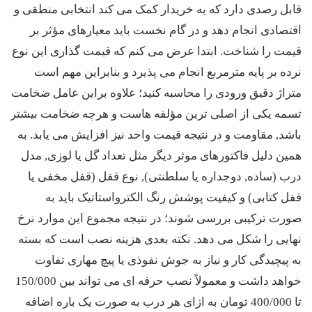
قابل رصدی دارد که به خریدار کمک می کند انتخابی منطقی و
اقتصادی انجام دهد و در گام نخست باید معیارهای مؤثر بر
قیمت را شناخت. ابتدا عرض می کنم که قیمت گذاری این نوع
نرده بر پایه مترمربع انجام می پذیرد و بنابراین مهم است
متراژ دقیق ورودی را محاسبه کنید؛ علاوه براین عامل ضخامت
تسمه یکی از اصلی ترین مؤلفه هاست و هرچه ضخامت بیشتر
باشد, مقاومت و در نتیجه قیمت واحد نیز افزایش می یابد. به
همین دلیل فاکتورهای موثر دیگر مثل تعداد گل یا لوزی, مدل
درب (ساده, دوجداره یا سلطنتی), نوع قفل (قفل مخفی یا
قفل کتابی) و کیفیت پوشش رنگ الکترواستاتیک باید به
صورت ترکیبی بررسی شوند؛ در نتیجه مجموع این موارد نرخ
نهایی را شکل می دهد. نکته بعدی هزینه نصب است که بسته
به پیچیدگی کار و نیاز به جوش نفوذی یا پیچ مهاری تفاوت
خواهد داشت و معمولاً نصب حرفه ای می تواند بین 150/000
تا 400/000 تومان به ازای هر درب به صورت یک باره اضافه