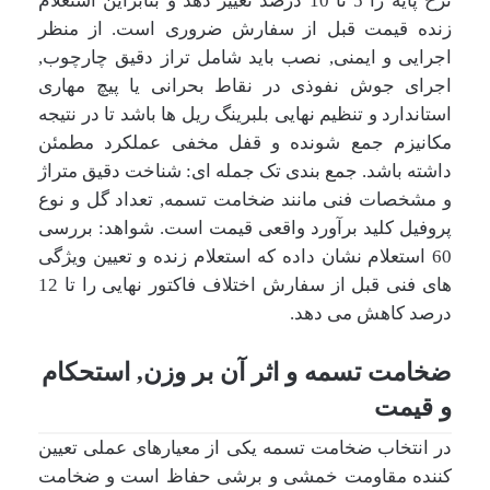
نرخ پایه را 5 تا 10 درصد تغییر دهد و بنابراین استعلام
زنده قیمت قبل از سفارش ضروری است. از منظر
اجرایی و ایمنی, نصب باید شامل تراز دقیق چارچوب,
اجرای جوش نفوذی در نقاط بحرانی یا پیچ مهاری
استاندارد و تنظیم نهایی بلبرینگ ریل ها باشد تا در نتیجه
مکانیزم جمع شونده و قفل مخفی عملکرد مطمئن
داشته باشد. جمع بندی تک جمله ای: شناخت دقیق متراژ
و مشخصات فنی مانند ضخامت تسمه, تعداد گل و نوع
پروفیل کلید برآورد واقعی قیمت است. شواهد: بررسی
60 استعلام نشان داده که استعلام زنده و تعیین ویژگی
های فنی قبل از سفارش اختلاف فاکتور نهایی را تا 12
درصد کاهش می دهد.
ضخامت تسمه و اثر آن بر وزن, استحکام
و قیمت
در انتخاب ضخامت تسمه یکی از معیارهای عملی تعیین
کننده مقاومت خمشی و برشی حفاظ است و ضخامت