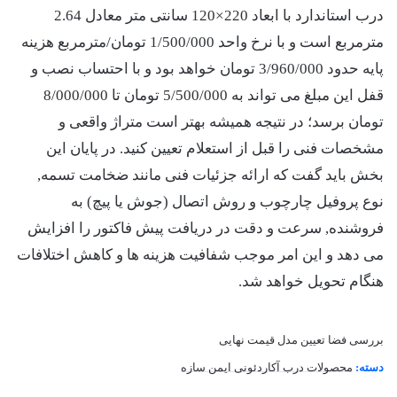
درب استاندارد با ابعاد 220×120 سانتی متر معادل 2.64
مترمربع است و با نرخ واحد
1/500/000
تومان/مترمربع هزینه
پایه حدود
3/960/000
تومان خواهد بود و با احتساب نصب و
قفل این مبلغ می تواند به
5/500/000
تومان تا
8/000/000
تومان برسد؛ در نتیجه همیشه بهتر است متراژ واقعی و
مشخصات فنی را قبل از استعلام تعیین کنید. در پایان این
بخش باید گفت که ارائه جزئیات فنی مانند ضخامت تسمه,
نوع پروفیل چارچوب و روش اتصال (جوش یا پیچ) به
فروشنده, سرعت و دقت در دریافت پیش فاکتور را افزایش
می دهد و این امر موجب شفافیت هزینه ها و کاهش اختلافات
هنگام تحویل خواهد شد.
بررسی فضا
تعیین مدل
قیمت نهایی
دسته:
محصولات درب آکاردئونی ایمن سازه