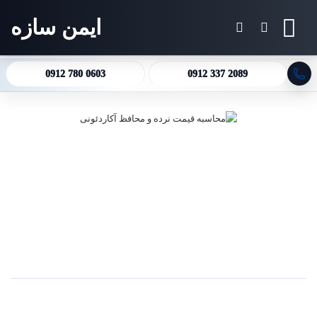
ایمن سازه
منو
جستجو برای
تغییر پوسته
0912 780 0603
0912 337 2089