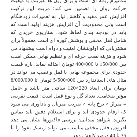
مکانیزم زبانه ای است و برای ریل ها بلبرینگ با کیفیت
حرکت روان را تضمین می کند؛ مزیت این ترکیب
افزایش عمر مفید و کاهش نیاز به تعمیرات زودهنگام
است ولی محدودیت آن افزایش هزینه اولیه است که
باید در بودجه بندی لحاظ شود. سناریوی خریدی که
شامل قفل مخفی و پوشش کوره ای است معمولاً برای
مشتریانی که اولویتشان امنیت و دوام است پیشنهاد می
شود و هزینه نصب حرفه ای و تنظیم نهایی ممکن است
بین 150/000 تا 400/000 تومان اضافه نماید. بازه قیمت
حدودی برای مجموعه نهایی با قفل و نصب می تواند در
مثال های استاندارد بین
5/500/000
تومان تا
8/000/000
تومان برای ابعاد 220×120 سانتی متر باشد و عامل
مؤثر ضخامت, تعداد گل و نوع قفل است؛ قیمت تقریبی
= متراژ × نرخ پایه × ضریب متریال و یادآوری می شود
که ارقام حدودی اند و برای استعلام دقیق باید تماس
بگیرید. شواهد میدانی: بررسی فاکتورها نشان می دهد
افزودن قفل مخفی مناسب می تواند ریسک نفوذ را تا
35 تا 40 درصد کاهش دهد.