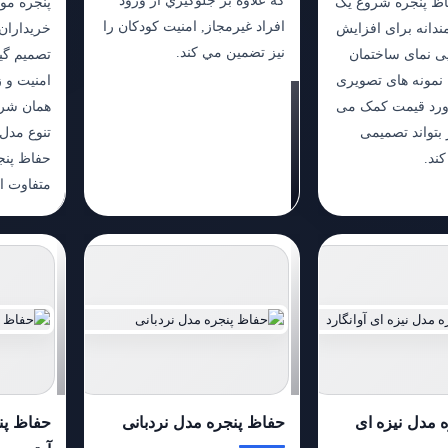
ظ پنجره شروع یک
پنجره مو
افراد غيرمجاز, امنيت كودكان را
ندانه برای افزایش
خریداران 
نيز تضمين مي كند.
یی نمای ساختمان
تصمیم گی
نمونه های تصویری
امنیت و ز
آورد قیمت کمک می
همان شرو
 بتواند تصمیمی
تنوع مدل 
کند.
حفاظ پنج
متفاوت 
 مدل نیزه ای
حفاظ پنجره مدل نردبانی
حفاظ پن