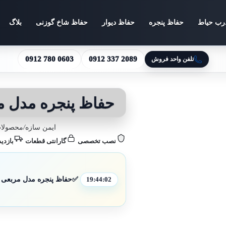
رب حیاط
حفاظ پنجره
حفاظ دیوار
حفاظ شاخ گوزنی
بلاگ
0912 780 0603
0912 337 2089
تلفن واحد فروش
حفاظ پنجره مدل 
ایمن سازه
/
محصولات
نصب تخصصی
گارانتی قطعات
بازدید
✅
حفاظ پنجره مدل مربعی ا
19:44:00