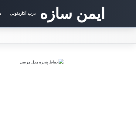
ایمن سازه
درب آکاردئونی
د