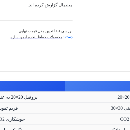
مینیمال گزارش کرده اند.
بررسی فضا
تعیین مدل
قیمت نهایی
دسته:
محصولات حفاظ پنجره ایمن سازه
پروفیل 20×20 به عنوان میله های اصلی برای توازن وزن و استحکام.
×30
فریم تقویتی 30×30 برای نصب ایمن و 
جوشکاری CO2 در تقاطع ها برای دوام و زیبایی اتصال.