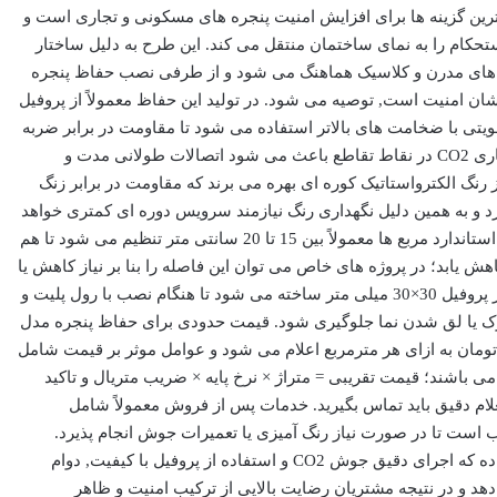
ترین گزینه ها برای افزایش امنیت پنجره های مسکونی و تجاری است و
تحکام را به نمای ساختمان منتقل می کند. این طرح به دلیل ساختار
اهای مدرن و کلاسیک هماهنگ می شود و از طرفی نصب حفاظ پنجره
ان امنیت است, توصیه می شود. در تولید این حفاظ معمولاً از پروفیل
فیل های تقویتی با ضخامت های بالاتر استفاده می شود تا مقاومت در برابر ضربه
و فشار افزایش یابد, و علاوه براین جوشکاری CO2 در نقاط تقاطع باعث می شود اتصالات طولانی مدت و
رنگ الکترواستاتیک کوره ای بهره می برند که مقاومت در برابر زنگ
رد و به همین دلیل نگهداری رنگ نیازمند سرویس دوره ای کمتری خواهد
بود. نکته اجرایی مهم این است که فاصله استاندارد مربع ها معمولاً بین 15 تا 20 سانتی متر تنظیم می شود تا هم
هش یابد؛ در پروژه های خاص می توان این فاصله را بنا بر نیاز کاهش یا
افزایش داد. فریم تقویتی اطراف حفاظ از پروفیل 30×30 میلی متر ساخته می شود تا هنگام نصب با رول پلیت و
 ترک یا لق شدن نما جلوگیری شود. قیمت حدودی برای حفاظ پنجره مدل
ومان به ازای هر مترمربع اعلام می شود و عوامل موثر بر قیمت شامل
 باشند؛ قیمت تقریبی = متراژ × نرخ پایه × ضریب متریال و تاکید
لام دقیق باید تماس بگیرید. خدمات پس از فروش معمولاً شامل
ست تا در صورت نیاز رنگ آمیزی یا تعمیرات جوش انجام پذیرد.
تجربه نصب در پروژه های شهری نشان داده که اجرای دقیق جوش CO2 و استفاده از پروفیل با کیفیت, دوام
و در نتیجه مشتریان رضایت بالایی از ترکیب امنیت و ظاهر