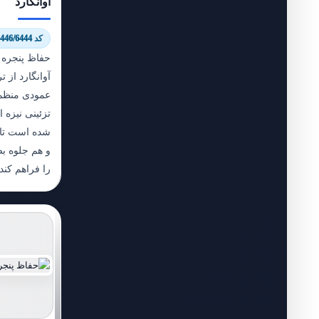
آوانگارد
کد 6446/6444
حفاظ پنجره 
آوانگارد از
عمودی منظم 
تزئینی نیزه
شده است تا 
و هم جلوه بص
را فراهم کند.