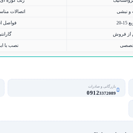
واستاتیک
رنگ کوره ای ب
 و نبشی
اتصالات مناس
20
فواصل اس
 از فروش
گارانت
تخصصی
نصب با اب
بازرگانی و صادرات
0912
3372089