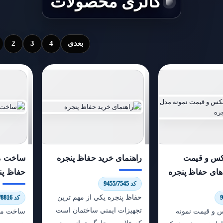
گالری محصولات
بعدی
4
3
2
س و قیمت
راهنمای خرید حفاظ پنجره
ساخت مد
های حفاظ پنجره
حفاظ پن
کد 9455/7545
حفاظ پنجره يكي از مهم ترين
کد 6174/8816
تجهيزات ايمني ساختمان است
 و قیمت نمونه
ساخت مدل
كه علاوه بر جلوگيري از ورود