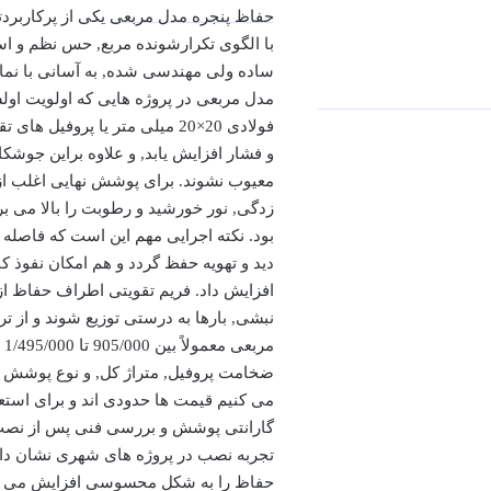
حفاظ پنجره مدل مربعی
یکی از پرکاربرد
با الگوی تکرارشونده مربع, حس نظم و اس
ساده ولی مهندسی شده, به آسانی با نم
مدل مربعی در پروژه هایی که اولویت اولش
فولادی 20×20 میلی متر یا پرو
معیوب نشوند. برای پوشش نهایی اغلب از 
زدگی, نور خورشید و رطوبت را بالا می ب
دید و تهویه حفظ گردد و هم امکان نفوذ کا
نبشی, بارها به درستی توزیع شوند و از
مربعی معمولاً بین 905/000 تا
1/495/000
ت
ضخامت پروفیل, متراژ کل, و نوع پوشش می
می کنیم قیمت ها حدودی اند و برای استع
گارانتی پوشش و بررسی فنی پس از نصب ا
حفاظ را به شکل محسوسی افزایش می دهد 