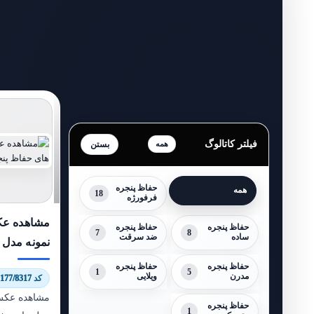
فیلتر کاتالوگ
همه
حفاظ پنجره
همه
18
فرفورژه
مشاهده عک
حفاظ پنجره
حفاظ پنجره
7
8
ساده
ضد سرقت
نمونه مدل 
حفاظ پنجره
حفاظ پنجره
1
5
مدرن
ویلایی
کد 9177/8317
مشاهده عکس
حفاظ پنجره
1