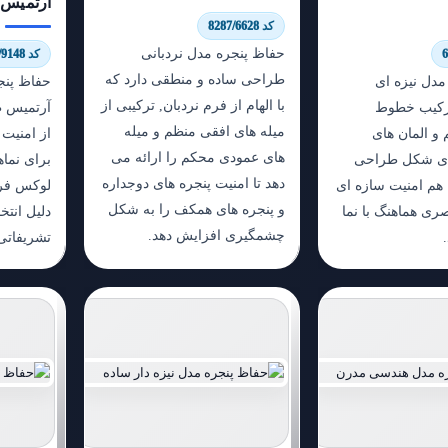
آرتمیس
کد 8287/6628
حفاظ پنجره مدل نردبانی
کد 9496/9148
طراحی ساده و منطقی دارد که
مدل نیزه ای
حفاظ پنج
با الهام از فرم نردبان, ترکیبی از
 ترکیب خطوط
آرتمیس ط
میله های افقی منظم و میله
و المان های
از امنیت 
های عمودی محکم را ارائه می
 ای شکل طراحی
برای نماه
دهد تا امنیت پنجره های دوجداره
هم امنیت سازه ای
لوکس فرا
و پنجره های همکف را به شکل
ری هماهنگ با نما
دلیل انتخ
چشمگیری افزایش دهد.
تشریفاتی