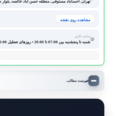
تهران, احمدآباد مستوفی, منطقه حسن آباد خالصه, بلوار شهد
مشاهده روی نقشه
ساعت کاری
شنبه تا پنجشنبه بین 07:00 تا 20:00 • روزهای تعطیل 08:00 تا 15:00
فهرست مطالب